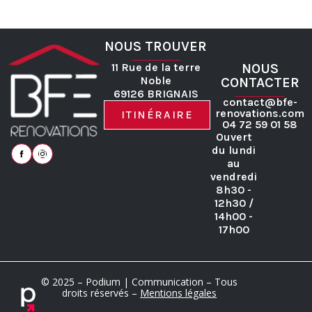
NOUS TROUVER
11 Rue de la terre
NOUS
Noble
CONTACTER
69126 BRIGNAIS
contact@bfe-
renovations.com
ITINÉRAIRE
04 72 59 01 58
Ouvert
du lundi
au
vendredi
8h30 -
12h30 /
14h00 -
17h00
RGE
Zones d’intervention
Contact
RGPD
© 2025 – Podium | Communication – Tous
droits réservés –
Mentions légales