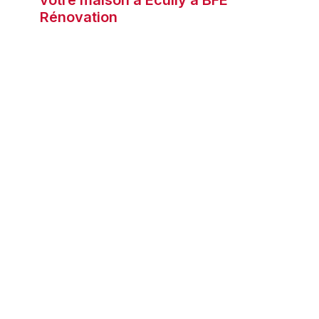
votre maison à Écully à BFE
Rénovation