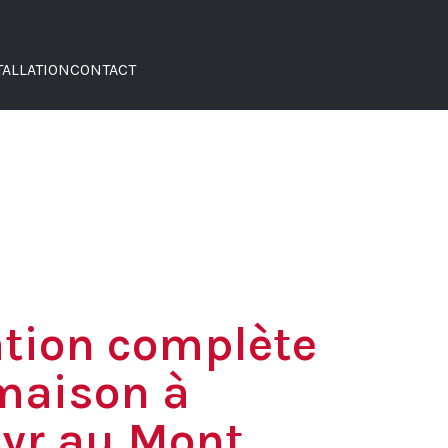
TALLATION
CONTACT
tion complète
maison à
Cyr au Mont