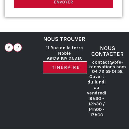
ENVOYER
NOUS TROUVER
11 Rue de la terre
NOUS
Noble
CONTACTER
69126 BRIGNAIS
contact@bfe-
renovations.com
ITINÉRAIRE
04 72 59 01 58
Ouvert
du lundi
au
vendredi
8h30 -
12h30 /
14h00 -
17h00
RGE
Zones d’intervention
Contact
RGPD