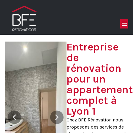
Accueil
/
Rénovation intérieure
/
Appartement et maison
/
Entreprise
de rénovation pour un appartement complet à Lyon 1
Entreprise
de
rénovation
pour un
appartement
complet à
Lyon 1
Chez BFE Rénovation nous
proposons des services de